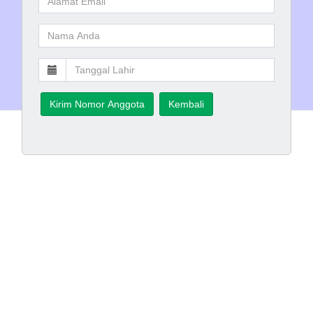
Kirim Nomor Anggota
Kembali
Hak Cipta © 2017 - 2018
Perpustakaan
INLISLite v3.2
Nasional Republik Indonesia